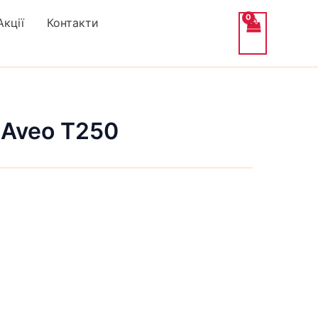
Акції
Контакти
 Aveo T250