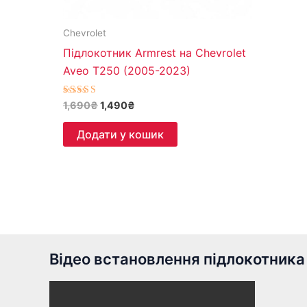
Chevrolet
Підлокотник Armrest на Chevrolet
Aveo T250 (2005-2023)
Оцінено в
1,690
₴
1,490
₴
4.82
з 5
Додати у кошик
Відео встановлення підлокотника