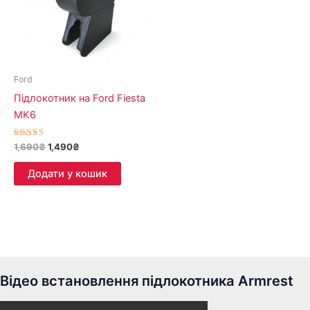
Ford
Підлокотник на Ford Fiesta
MK6
Оцінено
1,690
₴
1,490
₴
в
4.71
з 5
Додати у кошик
Відео встановлення підлокотника Armrest