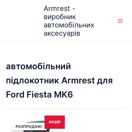
Перейти
Armrest -
до
виробник
вмісту
автомобільних
аксесуарів
автомобільний
підлокотник Armrest для
Ford Fiesta MK6
Оригінальна
Поточна
АКЦІЯ!
ціна:
ціна:
РОЗПРОДАЖ!
1,690₴.
1,490₴.