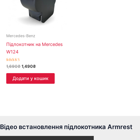
Mercedes-Benz
Підлокотник на Mercedes
W124
Оцінено в
1,690
₴
1,490
₴
5.00
з 5
Додати у кошик
Відео встановлення підлокотника Armrest