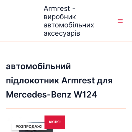
Перейти
Armrest -
до
виробник
вмісту
автомобільних
аксесуарів
автомобільний
підлокотник Armrest для
Mercedes-Benz W124
Оригінальна
Поточна
АКЦІЯ!
ціна:
ціна:
РОЗПРОДАЖ!
1,690₴.
1,490₴.