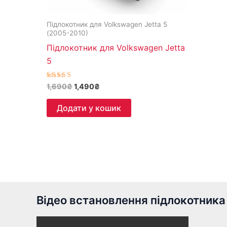
Підлокотник для Volkswagen Jetta 5
(2005-2010)
Підлокотник для Volkswagen Jetta
5
Оцінено в
1,690
₴
1,490
₴
5.00
з 5
Додати у кошик
Відео встановлення підлокотника