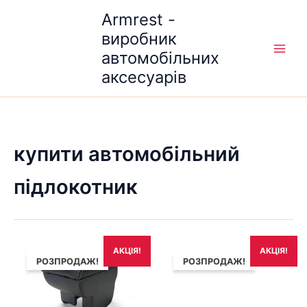
Перейти
Armrest -
до
виробник
вмісту
автомобільних
аксесуарів
купити автомобільний
підлокотник
Оригінальна
Поточна
Оригінальна
Поточна
АКЦІЯ!
АКЦІЯ!
ціна:
ціна:
ціна:
ціна:
РОЗПРОДАЖ!
РОЗПРОДАЖ!
1,690₴.
1,490₴.
1,690₴.
1,490₴.