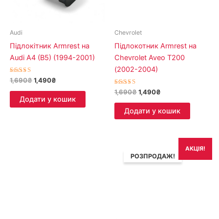
Audi
Chevrolet
Підлокітник Armrest на
Підлокотник Armrest на
Audi A4 (B5) (1994-2001)
Chevrolet Aveo T200
(2002-2004)
Оцінено в
1,690
₴
1,490
₴
5.00
з 5
Оцінено в
1,690
₴
1,490
₴
5.00
Додати у кошик
з 5
Додати у кошик
Оригінальна
Поточна
АКЦІЯ!
ціна:
ціна:
РОЗПРОДАЖ!
1,690₴.
1,490₴.