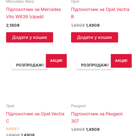
Mercedes-Benz
Opel
Підлокотник на Mercedes
Підлокотник на Opel Vectra
Vito W639 (сірий)
B
2,190
₴
1,690
₴
1,490
₴
Додати у кошик
Додати у кошик
Оригінальна
Поточна
Оригінальна
Поточна
АКЦІЯ!
АКЦІЯ!
ціна:
ціна:
ціна:
ціна:
РОЗПРОДАЖ!
РОЗПРОДАЖ!
1,690₴.
1,490₴.
1,690₴.
1,490₴.
Opel
Peugeot
Підлокотник на Opel Vectra
Підлокотник на Peugeot
C
307
1,690
₴
1,490
₴
Оцінено в
1,690
₴
1,490
₴