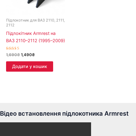
Підлокотник для ВАЗ 2110, 2111,
2112
Підлокітник Armrest на
ВАЗ 2110–2112 (1995–2009)
Оцінено в
1,690
₴
1,490
₴
5.00
з 5
Додати у кошик
Відео встановлення підлокотника Armrest