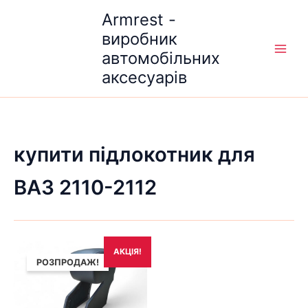
Перейти
Armrest -
до
виробник
вмісту
автомобільних
аксесуарів
купити підлокотник для
ВАЗ 2110-2112
Оригінальна
Поточна
АКЦІЯ!
ціна:
ціна:
РОЗПРОДАЖ!
1,690₴.
1,490₴.