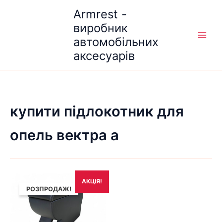
Перейти
Armrest -
до
виробник
вмісту
автомобільних
аксесуарів
купити підлокотник для
опель вектра а
Оригінальна
Поточна
АКЦІЯ!
ціна:
ціна:
РОЗПРОДАЖ!
1,690₴.
1,490₴.