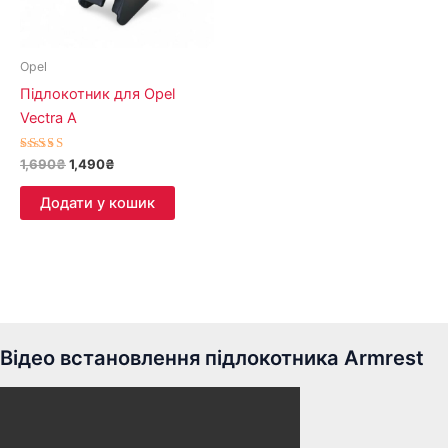
Opel
Підлокотник для Opel
Vectra A
Оцінено
1,690
₴
1,490
₴
в
4.00
з 5
Додати у кошик
Відео встановлення підлокотника Armrest