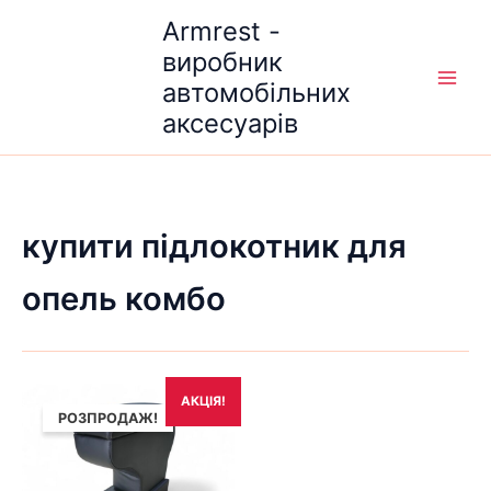
Перейти
Armrest -
до
виробник
вмісту
автомобільних
аксесуарів
купити підлокотник для
опель комбо
Оригінальна
Поточна
АКЦІЯ!
ціна:
ціна:
РОЗПРОДАЖ!
1,690₴.
1,490₴.