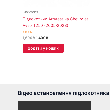
Chevrolet
Підлокотник Armrest на Chevrolet
Aveo T250 (2005-2023)
Оцінено в
1,690
₴
1,490
₴
4.82
з 5
Додати у кошик
Відео встановлення підлокотника