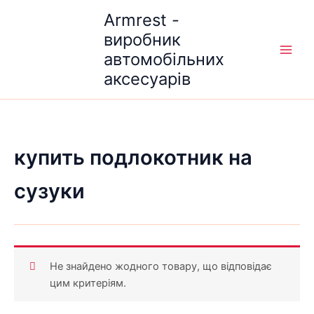
Перейти
Armrest -
до
виробник
вмісту
автомобільних
аксесуарів
купить подлокотник на
сузуки
Не знайдено жодного товару, що відповідає
цим критеріям.