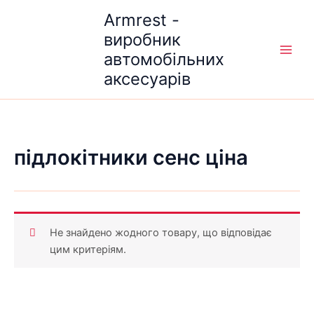
Перейти
Armrest -
до
виробник
вмісту
автомобільних
аксесуарів
підлокітники сенс ціна
Не знайдено жодного товару, що відповідає
цим критеріям.