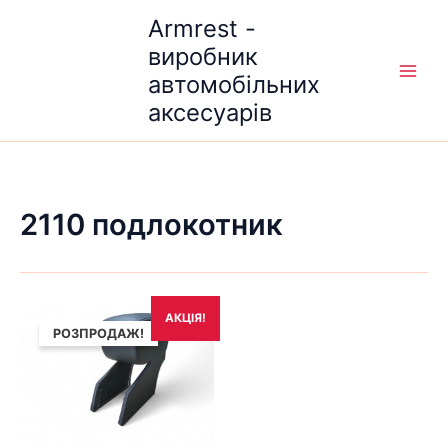
Перейти
Armrest -
до
виробник
вмісту
автомобільних
аксесуарів
2110 подлокотник
Оригінальна
Поточна
АКЦІЯ!
ціна:
ціна:
РОЗПРОДАЖ!
1,690₴.
1,490₴.