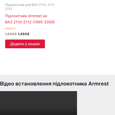
Підлокотник для ВАЗ 2110, 2111,
2112
Підлокітник Armrest на
ВАЗ 2110–2112 (1995–2009)
Оцінено в
1,690
₴
1,490
₴
5.00
з 5
Додати у кошик
Відео встановлення підлокотника Armrest