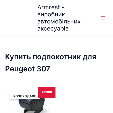
Перейти
Armrest -
до
виробник
вмісту
автомобільних
аксесуарів
Купить подлокотник для
Peugeot 307
Оригінальна
Поточна
АКЦІЯ!
ціна:
ціна:
РОЗПРОДАЖ!
1,690₴.
1,490₴.