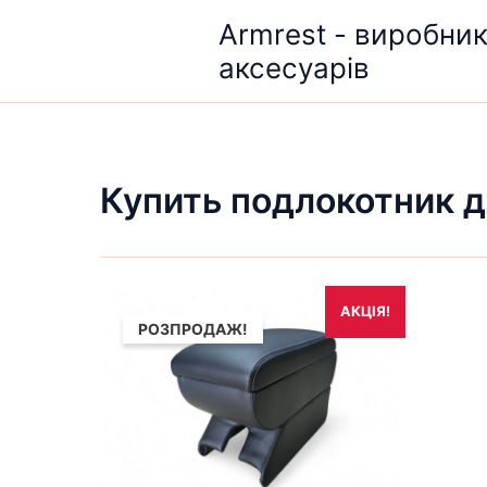
Перейти
Armrest - виробни
до
аксесуарів
вмісту
Купить подлокотник д
Оригінальна
Поточна
АКЦІЯ!
ціна:
ціна:
РОЗПРОДАЖ!
1,690₴.
1,490₴.