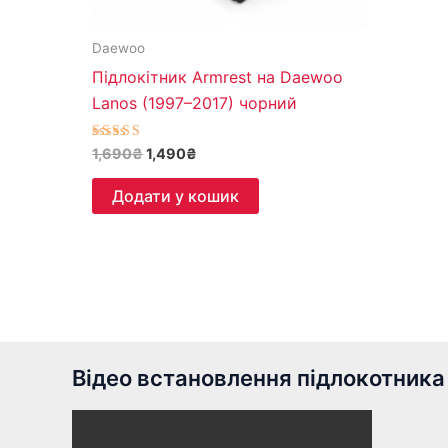
Daewoo
Підлокітник Armrest на Daewoo
Lanos (1997–2017) чорний
Оцінено в
1,690
₴
1,490
₴
5.00
з 5
Додати у кошик
Відео встановлення підлокотника