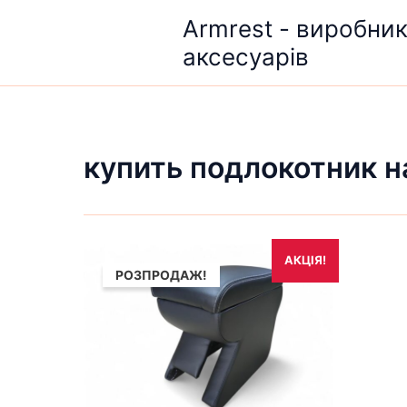
Перейти
Armrest - виробни
до
аксесуарів
вмісту
купить подлокотник н
Оригінальна
Поточна
АКЦІЯ!
ціна:
ціна:
РОЗПРОДАЖ!
1,690₴.
1,490₴.