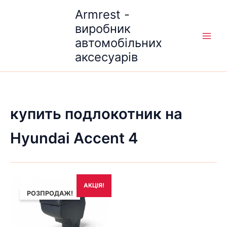
Перейти
Armrest -
до
виробник
вмісту
автомобільних
аксесуарів
купить подлокотник на
Hyundai Accent 4
Оригінальна
Поточна
АКЦІЯ!
ціна:
ціна:
РОЗПРОДАЖ!
1,690₴.
1,490₴.