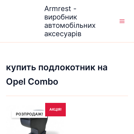
Перейти
Armrest -
до
виробник
вмісту
автомобільних
аксесуарів
купить подлокотник на
Opel Combo
Оригінальна
Поточна
АКЦІЯ!
ціна:
ціна:
РОЗПРОДАЖ!
1,690₴.
1,490₴.