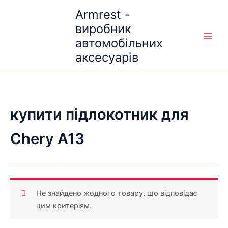
Перейти
Armrest -
до
виробник
вмісту
автомобільних
аксесуарів
купити підлокотник для
Chery A13
Не знайдено жодного товару, що відповідає
цим критеріям.