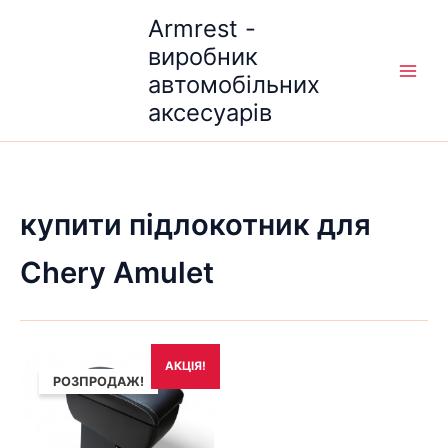
Перейти
Armrest -
до
виробник
вмісту
автомобільних
аксесуарів
купити підлокотник для
Chery Amulet
Оригінальна
Поточна
АКЦІЯ!
ціна:
ціна:
РОЗПРОДАЖ!
1,790₴.
1,490₴.