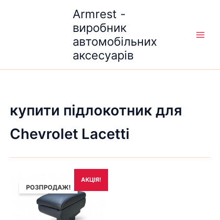
Перейти
Armrest -
до
виробник
вмісту
автомобільних
аксесуарів
купити підлокотник для
Chevrolet Lacetti
Оригінальна
Поточна
АКЦІЯ!
ціна:
ціна:
РОЗПРОДАЖ!
1,690₴.
1,490₴.