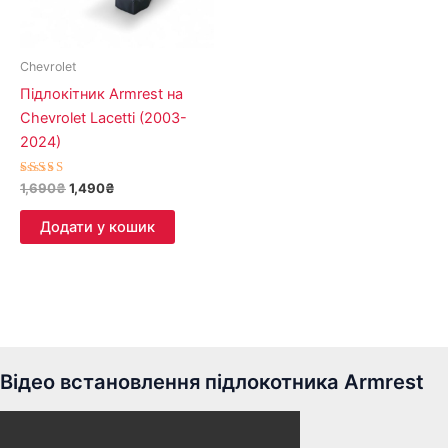
Chevrolet
Підлокітник Armrest на
Chevrolet Lacetti (2003-
2024)
Оцінено в
1,690
₴
1,490
₴
5.00
з 5
Додати у кошик
Відео встановлення підлокотника Armrest