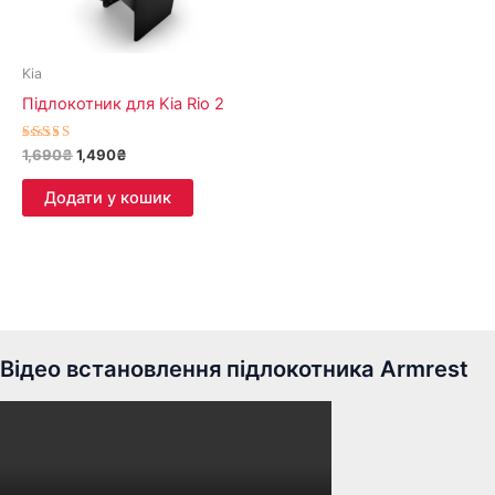
Kia
Підлокотник для Kia Rio 2
Оцінено в
1,690
₴
1,490
₴
5.00
з 5
Додати у кошик
Відео встановлення підлокотника Armrest