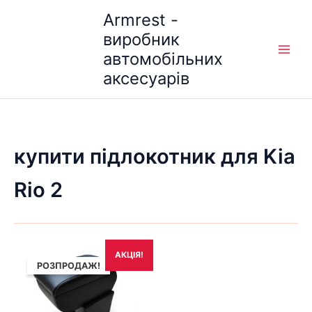
Перейти
Armrest -
до
виробник
вмісту
автомобільних
аксесуарів
купити підлокотник для Kia
Rio 2
Оригінальна
Поточна
АКЦІЯ!
ціна:
ціна:
РОЗПРОДАЖ!
1,690₴.
1,490₴.