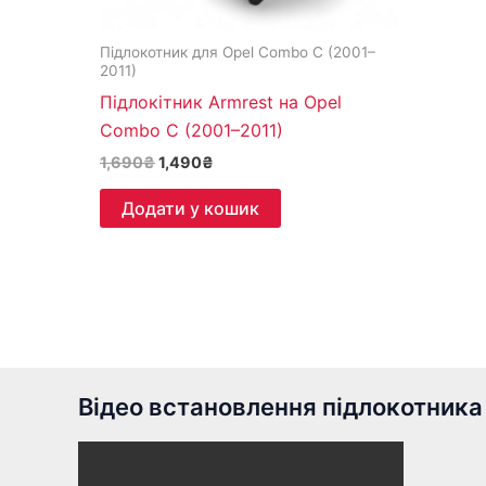
Підлокотник для Opel Combo C (2001–
2011)
Підлокітник Armrest на Opel
Combo C (2001–2011)
1,690
₴
1,490
₴
Додати у кошик
Відео встановлення підлокотника