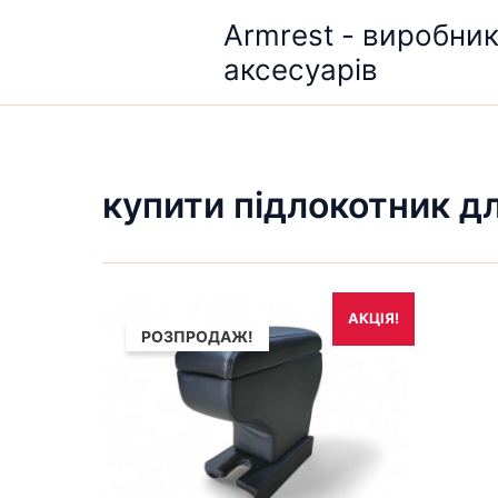
Перейти
Armrest - виробни
до
аксесуарів
вмісту
купити підлокотник д
Оригінальна
Поточна
АКЦІЯ!
ціна:
ціна:
РОЗПРОДАЖ!
1,690₴.
1,490₴.