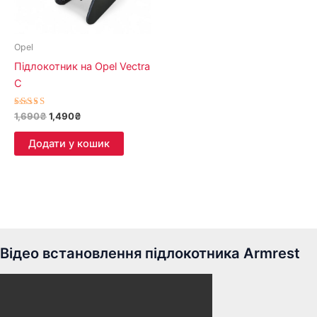
Opel
Підлокотник на Opel Vectra
C
Оцінено в
1,690
₴
1,490
₴
5.00
з 5
Додати у кошик
Відео встановлення підлокотника Armrest