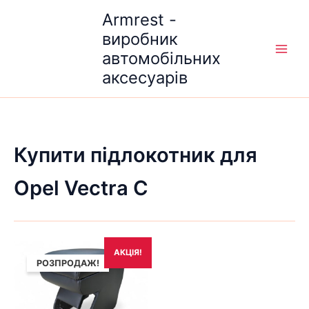
Перейти
Armrest -
до
виробник
вмісту
автомобільних
аксесуарів
Купити підлокотник для
Opel Vectra С
Оригінальна
Поточна
АКЦІЯ!
ціна:
ціна:
РОЗПРОДАЖ!
1,690₴.
1,490₴.