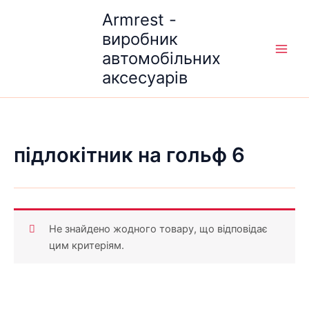
Перейти
Armrest -
до
виробник
вмісту
автомобільних
аксесуарів
підлокітник на гольф 6
Не знайдено жодного товару, що відповідає
цим критеріям.