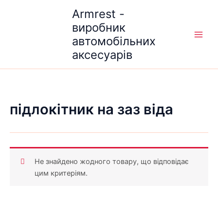
Перейти
Armrest -
до
виробник
вмісту
автомобільних
аксесуарів
підлокітник на заз віда
Не знайдено жодного товару, що відповідає
цим критеріям.