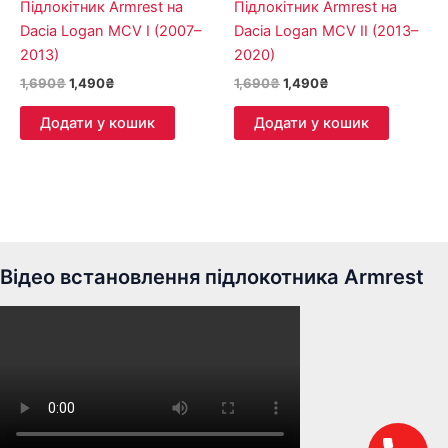
Підлокітник Armrest на
Підлокітник Armrest на
Dacia Logan MCV I (2007–
Dacia Logan MCV II (2013–
2013)
2020)
1,690
₴
1,490
₴
1,690
₴
1,490
₴
Додати у кошик
Додати у кошик
Відео встановлення підлокотника Armrest