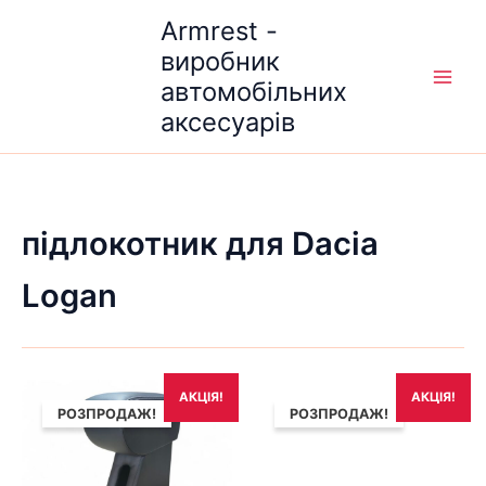
Перейти
Armrest -
до
виробник
вмісту
автомобільних
аксесуарів
підлокотник для Dacia
Logan
Оригінальна
Поточна
Оригінальна
Поточна
АКЦІЯ!
АКЦІЯ!
ціна:
ціна:
ціна:
ціна:
РОЗПРОДАЖ!
РОЗПРОДАЖ!
1,690₴.
1,490₴.
1,690₴.
1,490₴.