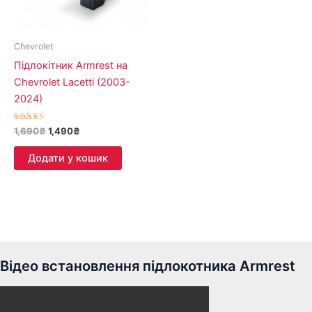
Chevrolet
Підлокітник Armrest на
Chevrolet Lacetti (2003-
2024)
Оцінено в
1,690
₴
1,490
₴
5.00
з 5
Додати у кошик
Відео встановлення підлокотника Armrest