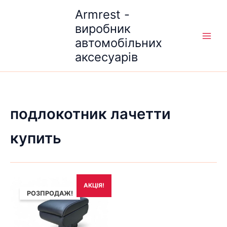
Перейти
Armrest -
до
виробник
вмісту
автомобільних
аксесуарів
подлокотник лачетти
купить
Оригінальна
Поточна
АКЦІЯ!
ціна:
ціна:
РОЗПРОДАЖ!
1,690₴.
1,490₴.