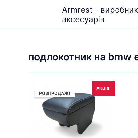
Перейти
Armrest - виробни
до
аксесуарів
вмісту
подлокотник на bmw 
Оригінальна
Поточна
АКЦІЯ!
ціна:
ціна:
РОЗПРОДАЖ!
1,690₴.
1,490₴.