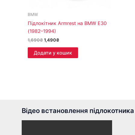
BMW
Підлокітник Armrest на BMW E30
(1982–1994)
1,690
₴
1,490
₴
Додати у кошик
Відео встановлення підлокотника