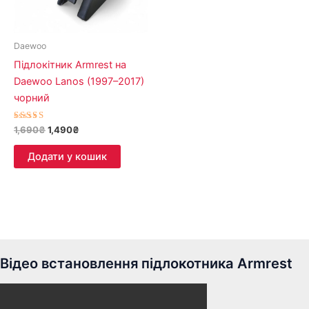
Daewoo
Підлокітник Armrest на
Daewoo Lanos (1997–2017)
чорний
Оцінено в
1,690
₴
1,490
₴
5.00
з 5
Додати у кошик
Відео встановлення підлокотника Armrest