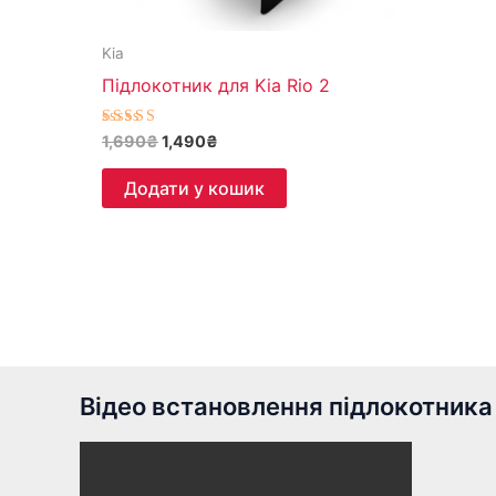
Kia
Підлокотник для Kia Rio 2
Оцінено в
1,690
₴
1,490
₴
5.00
з 5
Додати у кошик
Відео встановлення підлокотника