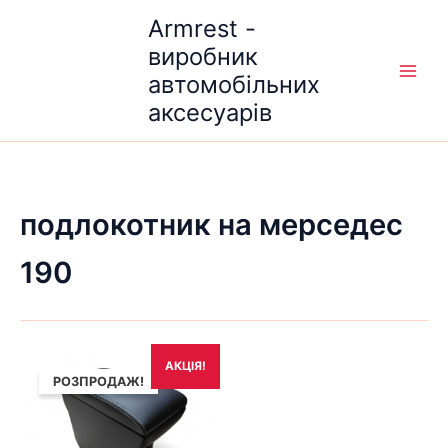
Перейти
Armrest -
до
виробник
вмісту
автомобільних
аксесуарів
подлокотник на мерседес
190
Оригінальна
Поточна
АКЦІЯ!
ціна:
ціна:
РОЗПРОДАЖ!
1,690₴.
1,490₴.