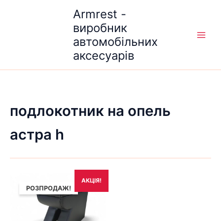
Перейти
Armrest -
до
виробник
вмісту
автомобільних
аксесуарів
подлокотник на опель
астра h
Оригінальна
Поточна
АКЦІЯ!
ціна:
ціна:
РОЗПРОДАЖ!
1,690₴.
1,490₴.