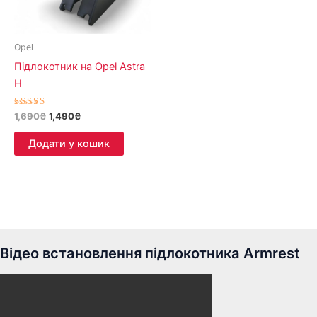
Opel
Підлокотник на Opel Astra
H
Оцінено в
1,690
₴
1,490
₴
4.83
з 5
Додати у кошик
Відео встановлення підлокотника Armrest