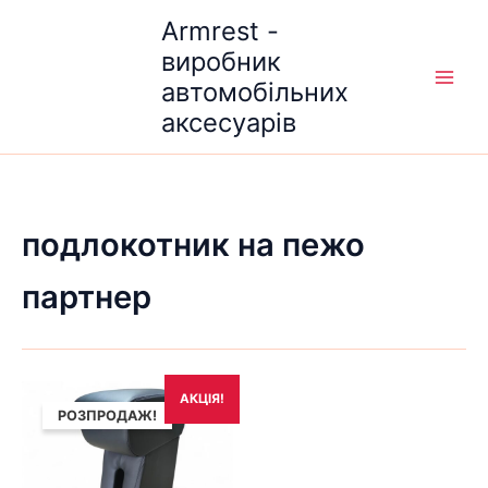
Перейти
Armrest -
до
виробник
вмісту
автомобільних
аксесуарів
подлокотник на пежо
партнер
Оригінальна
Поточна
АКЦІЯ!
ціна:
ціна:
РОЗПРОДАЖ!
1,690₴.
1,490₴.