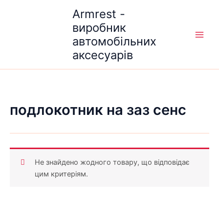
Перейти
Armrest -
до
виробник
вмісту
автомобільних
аксесуарів
подлокотник на заз сенс
Не знайдено жодного товару, що відповідає
цим критеріям.