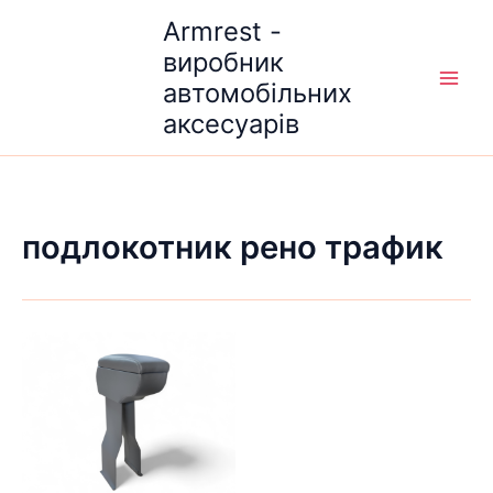
Перейти
Armrest -
до
виробник
вмісту
автомобільних
аксесуарів
подлокотник рено трафик