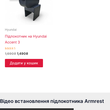
Hyundai
Підлокотник на Hyundai
Accent 3
Оцінено в
1,690
₴
1,490
₴
5.00
з 5
Додати у кошик
Відео встановлення підлокотника Armrest