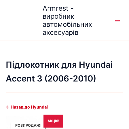
Перейти
Armrest -
до
виробник
вмісту
автомобільних
аксесуарів
Підлокотник для Hyundai
Accent 3 (2006-2010)
← Назад до Hyundai
Оригінальна
Поточна
АКЦІЯ!
ціна:
ціна:
РОЗПРОДАЖ!
1,690₴.
1,490₴.