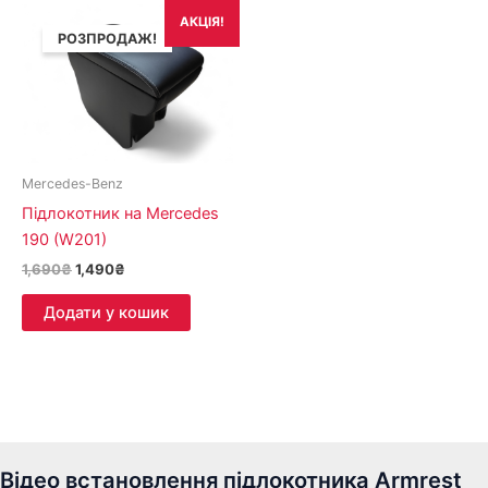
Оригінальна
Поточна
АКЦІЯ!
ціна:
ціна:
РОЗПРОДАЖ!
1,690₴.
1,490₴.
Mercedes-Benz
Підлокотник на Mercedes
190 (W201)
1,690
₴
1,490
₴
Додати у кошик
Відео встановлення підлокотника Armrest