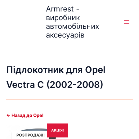
Перейти
Armrest -
до
виробник
вмісту
автомобільних
аксесуарів
Підлокотник для Opel
Vectra C (2002-2008)
← Назад до Opel
Оригінальна
Поточна
АКЦІЯ!
ціна:
ціна:
РОЗПРОДАЖ!
1,690₴.
1,490₴.