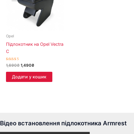
Opel
Підлокотник на Opel Vectra
C
Оцінено в
1,690
₴
1,490
₴
5.00
з 5
Додати у кошик
Відео встановлення підлокотника Armrest