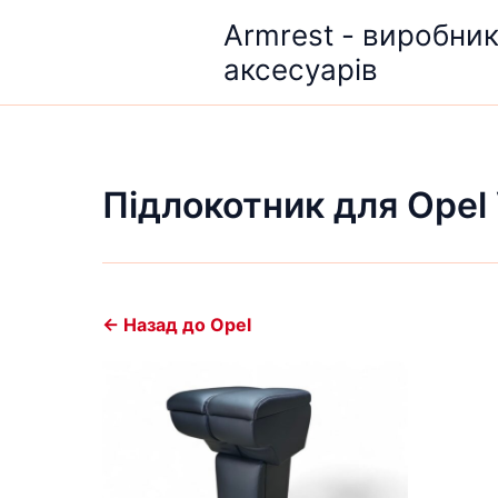
Перейти
Armrest - виробни
до
аксесуарів
вмісту
Підлокотник для Opel 
← Назад до Opel