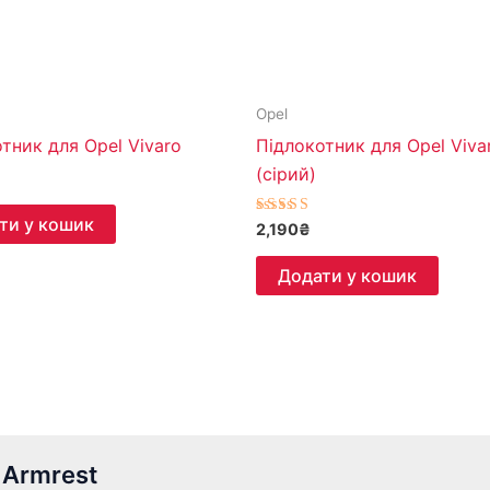
Opel
тник для Opel Vivaro
Підлокотник для Opel Viva
(сірий)
ти у кошик
Оцінено в
2,190
₴
5.00
з 5
Додати у кошик
 Armrest