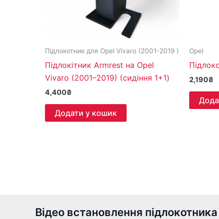
Підлокотник для Opel Vivaro (2001-2019 )
Opel
Підлокітник Armrest на Opel
Підлоко
Vivaro (2001–2019) (сидіння 1+1)
2,190
₴
4,400
₴
Дода
Додати у кошик
Відео встановлення підлокотника