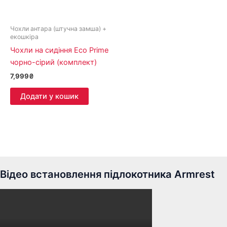
Чохли антара (штучна замша) +
екошкіра
Чохли на сидіння Eco Prime
чорно-сірий (комплект)
7,999
₴
Додати у кошик
Відео встановлення підлокотника Armrest