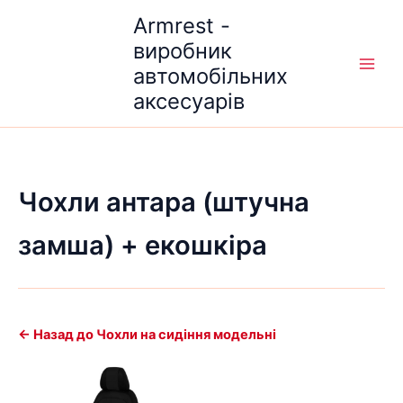
Перейти
Armrest -
до
виробник
вмісту
автомобільних
аксесуарів
Чохли антара (штучна
замша) + екошкіра
← Назад до Чохли на сидіння модельні