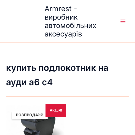
Перейти
Armrest -
до
виробник
вмісту
автомобільних
аксесуарів
купить подлокотник на
ауди а6 с4
Оригінальна
Поточна
АКЦІЯ!
ціна:
ціна:
РОЗПРОДАЖ!
1,690₴.
1,490₴.