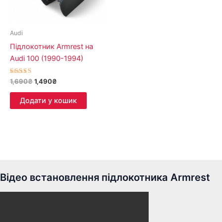
Audi
Підлокотник Armrest на
Audi 100 (1990-1994)
Оцінено в
1,690
₴
1,490
₴
5.00
з 5
Додати у кошик
Відео встановлення підлокотника Armrest