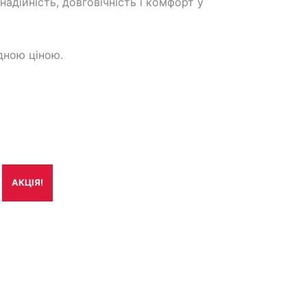
адійність, довговічність і комфорт у
дною ціною.
АКЦІЯ!