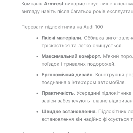
Компанія
Armrest
використовує лише якісні ма
вигляду навіть після багатьох років експлуатаці
Переваги підлокітника на Audi 100
Якісні матеріали.
Оббивка виготовлена 
тріскається та легко очищується.
Максимальний комфорт.
М’який порол
поїздок і тривалих подорожей.
Ергономічний дизайн.
Конструкція ро
поєднання з інтер’єром автомобіля.
Практичність.
Усередині підлокітника 
завіси забезпечують плавне відкриван
Швидке встановлення.
Підлокітник ле
встановлення він надійно фіксується т