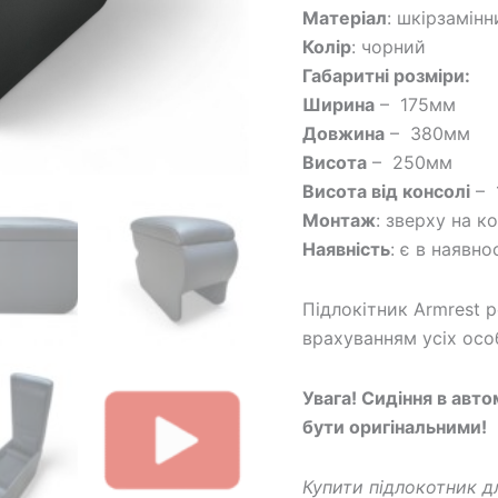
Матеріал
: шкірзамінн
Колір
: чорний
Габаритні розміри:
Ширина
– 175мм
Довжина
– 380мм
Висота
– 250мм
Висота від консолі
– 
Монтаж
: зверху на к
Наявність
: є в наявно
Підлокітник Armrest 
врахуванням усіх осо
Увага! Сидіння в авто
бути оригінальними!
Купити підлокотник д