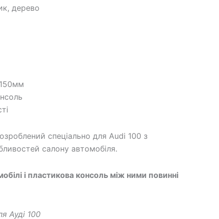
ик, дерево
150мм
онсоль
сті
розроблений спеціально для Audi 100 з
бливостей салону автомобіля.
мобілі і пластикова консоль між ними повинні
ля Ауді 100