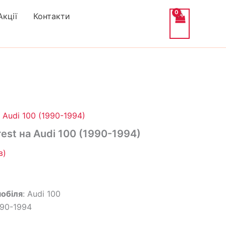
Акції
Контакти
альна
Поточна
ціна:
 Audi 100 (1990-1994)
1,490₴.
est на Audi 100 (1990-1994)
в)
обіля
: Audi 100
990-1994