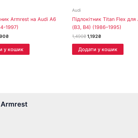
Audi
ник Armrest на Audi A6
Підлокітник Titan Flex для
94-1997)
(B3, B4) (1986–1995)
490
₴
1,490
₴
1,192
₴
и у кошик
Додати у кошик
 Armrest