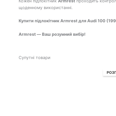
Кожен підлокітник
Armrest
проходить контроль
щоденному використанні.
Купити підлокітник Armrest для Audi 100 (19
Armrest — Ваш розумний вибір!
Супутні товари
Ор
цін
РОЗ
1,