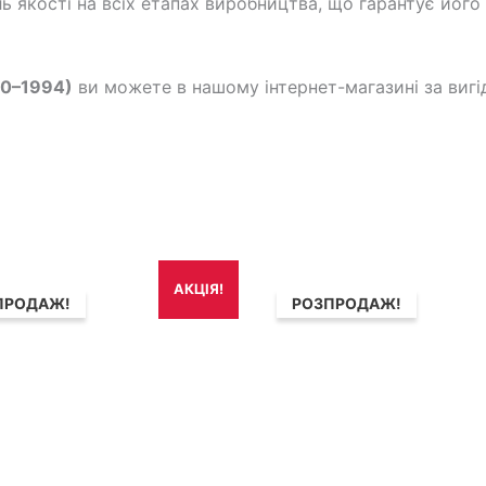
 якості на всіх етапах виробництва, що гарантує його н
90–1994)
ви можете в нашому інтернет-магазині за вигі
игінальна
Поточна
Оригінальна
Поточна
АКЦІЯ!
а:
ціна:
ціна:
ціна:
ПРОДАЖ!
РОЗПРОДАЖ!
690₴.
1,490₴.
1,490₴.
1,192₴.