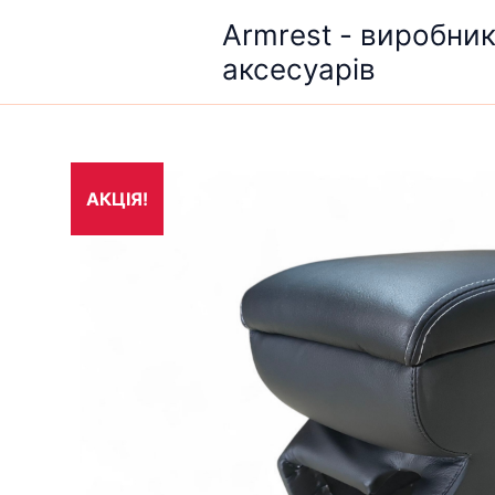
Перейти
Armrest - виробни
до
аксесуарів
вмісту
АКЦІЯ!