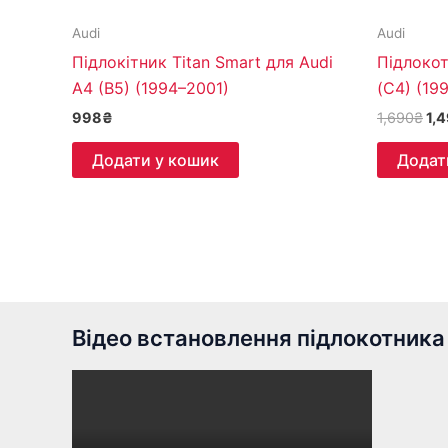
Audi
Audi
Підлокітник Titan Smart для Audi
Підлокот
A4 (B5) (1994–2001)
(C4) (19
998
₴
1,690
₴
1,
Додати у кошик
Додат
Відео встановлення підлокотника