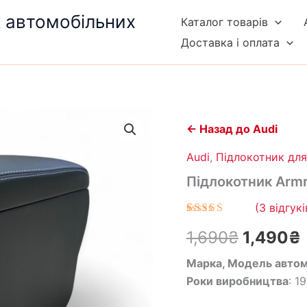
к автомобільних
Каталог товарів
Доставка і оплата
Підлокотник
Оригін
Armrest
← Назад до Audi
на
ціна:
Audi
Audi
,
Підлокотник для
100
1,690₴.
Підлокотник Armr
(1990-
1994)
(
3
відгукі
кількість
Рейтинг
3
1,690
₴
1,490
₴
5.00
з 5 на
основі
опитування
Марка, Модель автом
покупців
Роки виробництва
: 1