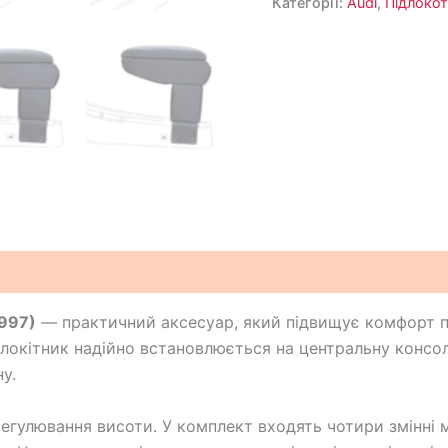
Категорії:
Audi
,
Підлокот
1997)
— практичний аксесуар, який підвищує комфорт п
окітник надійно встановлюється на центральну консол
у.
егулювання висоти. У комплект входять чотири змінні