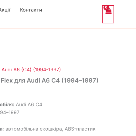
Акції
Контакти
альна
оточна
іна:
 Audi A6 (C4) (1994-1997)
,192₴.
 Flex для Audi A6 C4 (1994–1997)
обіля:
Audi A6 C4
94–1997
а:
автомобільна екошкіра, ABS-пластик