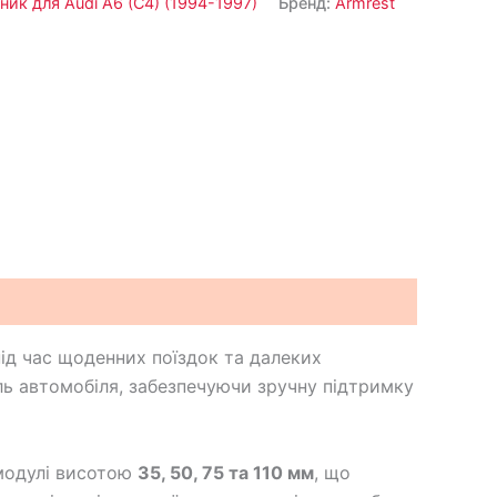
ник для Audi A6 (C4) (1994-1997)
Бренд:
Armrest
ід час щоденних поїздок та далеких
ь автомобіля, забезпечуючи зручну підтримку
 модулі висотою
35, 50, 75 та 110 мм
, що