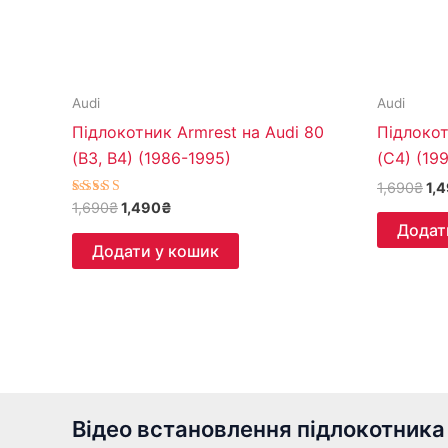
Audi
Audi
Підлокотник Armrest на Audi 80
Підлокот
(B3, B4) (1986-1995)
(C4) (19
1,690
₴
1,
Оцінено в
1,690
₴
1,490
₴
5.00
Додат
з 5
Додати у кошик
Відео встановлення підлокотника