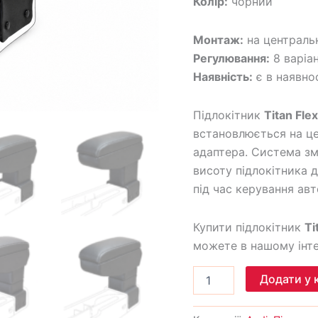
Колір:
чорний
Монтаж:
на централь
Регулювання:
8 варіан
Наявність:
є в наявно
Підлокітник
Titan Flex
встановлюється на ц
адаптера. Система зм
висоту підлокітника
під час керування ав
Купити підлокітник
Ti
можете в нашому інте
Додати у 