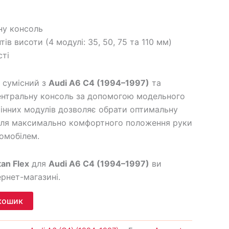
ну консоль
тів висоти (4 модулі: 35, 50, 75 та 110 мм)
сті
сумісний з
Audi A6 C4 (1994–1997)
та
ентральну консоль за допомогою модельного
інних модулів дозволяє обрати оптимальну
 для максимально комфортного положення руки
томобілем.
tan Flex
для
Audi A6 C4 (1994–1997)
ви
рнет-магазині.
кошик