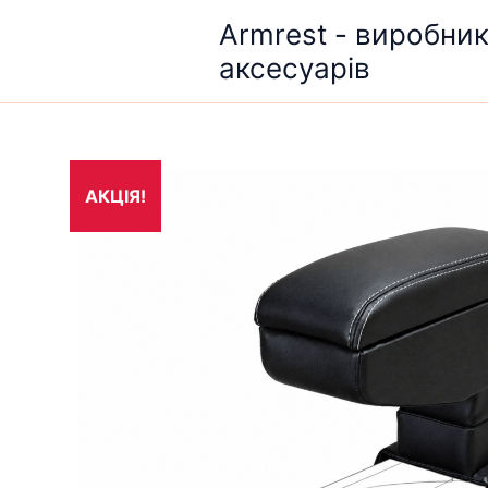
Перейти
Armrest - виробни
до
аксесуарів
вмісту
АКЦІЯ!