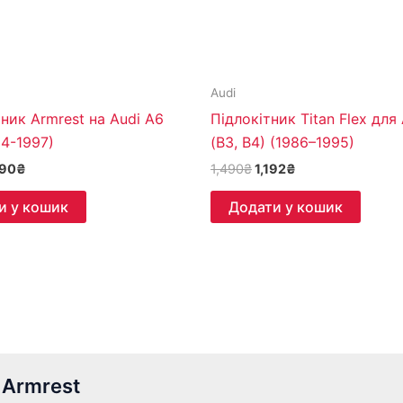
Audi
ник Armrest на Audi A6
Підлокітник Titan Flex для
94-1997)
(B3, B4) (1986–1995)
490
₴
1,490
₴
1,192
₴
и у кошик
Додати у кошик
 Armrest