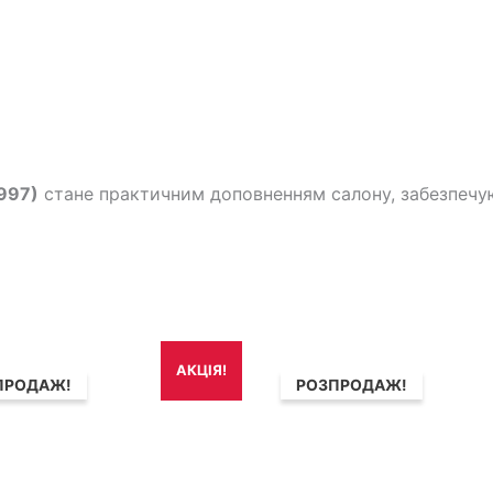
997)
стане практичним доповненням салону, забезпечу
игінальна
Поточна
Оригінальна
Поточна
АКЦІЯ!
а:
ціна:
ціна:
ціна:
ПРОДАЖ!
РОЗПРОДАЖ!
690₴.
1,490₴.
1,490₴.
1,192₴.