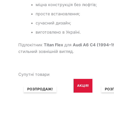
міцна конструкція без люфтів;
просте встановлення;
сучасний дизайн;
виготовлено в Україні.
Підлокітник
Titan Flex
для
Audi A6 C4 (1994–1
стильний зовнішній вигляд.
Супутні товари
Оригінальна
Поточна
Ор
АКЦІЯ!
ціна:
ціна:
цін
РОЗПРОДАЖ!
РОЗ
1,690₴.
1,490₴.
1,