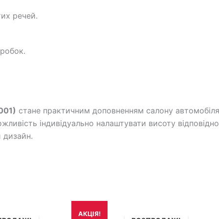
тих речей.
робок.
001)
стане практичним доповненням салону автомобіля
ожливість індивідуально налаштувати висоту відповідно
й дизайн.
игінальна
Поточна
Оригінальна
Поточна
АКЦІЯ!
а:
ціна:
ціна:
ціна: