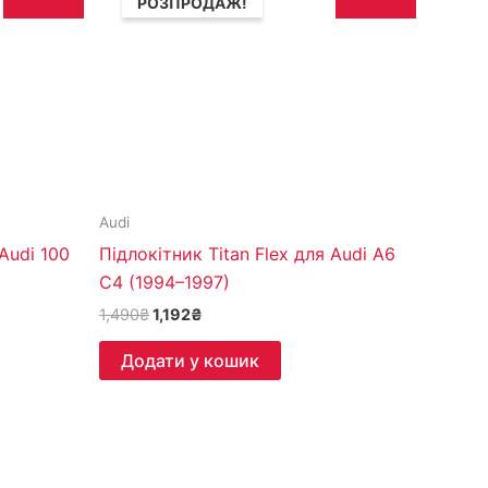
РОЗПРОДАЖ!
1,490₴.
1,192₴.
Audi
 Audi 100
Підлокітник Titan Flex для Audi A6
C4 (1994–1997)
1,490
₴
1,192
₴
Додати у кошик