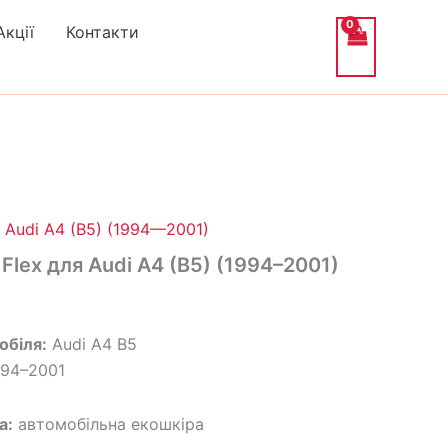
Акції
Контакти
альна
оточна
іна:
 Audi A4 (B5) (1994—2001)
,192₴.
 Flex для Audi A4 (B5) (1994–2001)
обіля:
Audi A4 B5
94–2001
а:
автомобільна екошкіра