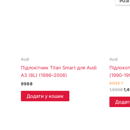
РОЗ
1,
Audi
Audi
Підлокітник Titan Smart для Audi
Підлокот
A3 (8L) (1996–2006)
(1990-19
998
₴
Оцінено
1,690
₴
1,
5.00
Додати у кошик
з 5
Додат