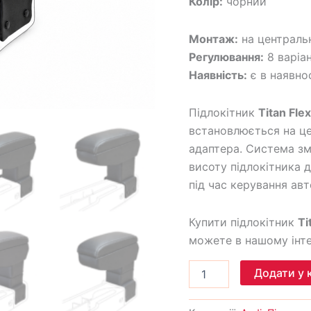
Колір:
чорний
Монтаж:
на централь
Регулювання:
8 варіан
Наявність:
є в наявно
Підлокітник
Titan Flex
встановлюється на ц
адаптера. Система зм
висоту підлокітника
під час керування ав
Купити підлокітник
Ti
можете в нашому інте
Додати у 