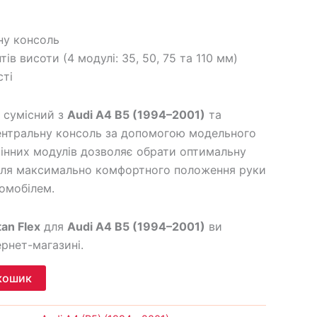
ну консоль
тів висоти (4 модулі: 35, 50, 75 та 110 мм)
сті
сумісний з
Audi A4 B5 (1994–2001)
та
ентральну консоль за допомогою модельного
інних модулів дозволяє обрати оптимальну
 для максимально комфортного положення руки
томобілем.
tan Flex
для
Audi A4 B5 (1994–2001)
ви
рнет-магазині.
кошик