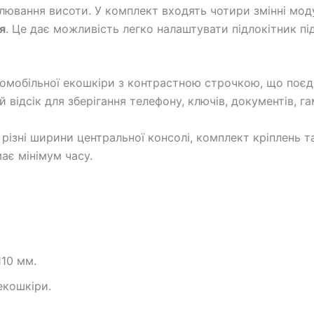
лювання висоти. У комплект входять чотири змінні мо
я
. Це дає можливість легко налаштувати підлокітник пі
томобільної екошкіри з контрастною строчкою, що поєдн
 відсік для зберігання телефону, ключів, документів, г
різні ширини центральної консолі, комплект кріплень та
ає мінімум часу.
110 мм.
екошкіри.