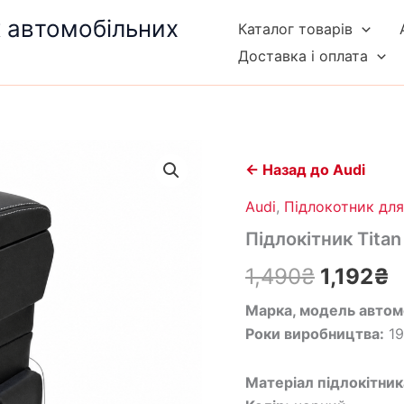
к автомобільних
Каталог товарів
Доставка і оплата
Підлокітник
Оригін
П
Titan
← Назад до Audi
Flex
ціна:
ц
для
Audi
,
Підлокотник для
Audi
1,490₴.
1
Підлокітник Titan
A4
(B5)
1,490
₴
1,192
₴
(1994–
2001)
Марка, модель автом
кількість
Роки виробництва:
19
Матеріал підлокітник