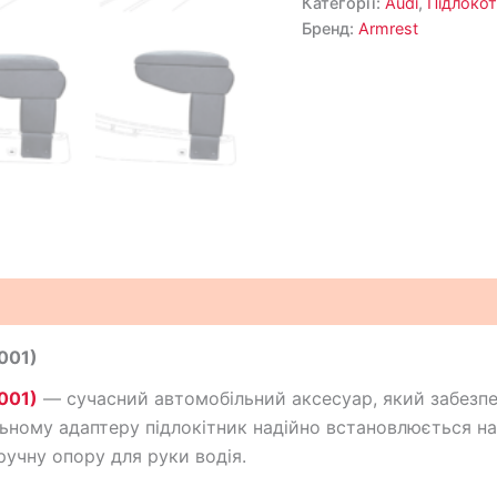
Категорії:
Audi
,
Підлокот
Бренд:
Armrest
2001)
001)
— сучасний автомобільний аксесуар, який забезп
ьному адаптеру підлокітник надійно встановлюється на
ручну опору для руки водія.