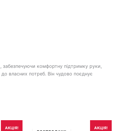
, забезпечуючи комфортну підтримку руки,
 до власних потреб. Він чудово поєднує
Оригінальна
Поточна
АКЦІЯ!
АКЦІЯ!
ціна:
ціна: