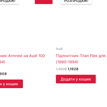
ПРОДАЖ!
РОЗПРОДАЖ!
690₴.
1,490₴.
1,490₴.
1,192₴.
Audi
ник Armrest на Audi 100
Підлокітник Titan Flex для
94)
(1990–1994)
1,490
₴
1,192
₴
 в
490
₴
Додати у кошик
и у кошик