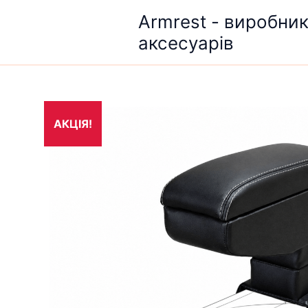
Перейти
Armrest - виробни
до
аксесуарів
вмісту
АКЦІЯ!