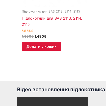
Підлокотник для ВАЗ 2113, 2114, 2115
Підлокотник для ВАЗ 2113, 2114,
2115
Оцінено в
1,690
₴
1,490
₴
5.00
з 5
Додати у кошик
Відео встановлення підлокотника