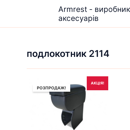
Перейти
Armrest - виробни
до
аксесуарів
вмісту
подлокотник 2114
Оригінальна
Поточна
АКЦІЯ!
ціна:
ціна:
РОЗПРОДАЖ!
1,690₴.
1,490₴.