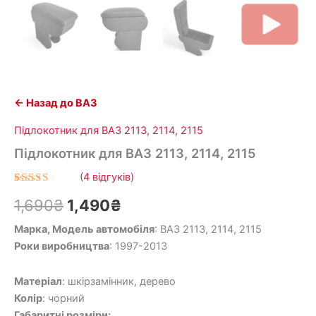
← Назад до ВАЗ
Підлокотник для ВАЗ 2113, 2114, 2115
Підлокотник для ВАЗ 2113, 2114, 2115
(
4
відгуків)
Рейтинг
3
1,690
₴
1,490
₴
5.00
з 5
на основі
опитування
Марка, Модель автомобіля
: ВАЗ 2113, 2114, 2115
покупців
Роки виробництва
: 1997-2013
Матеріал
: шкірзамінник, дерево
Колір
: чорний
Габаритні розміри: