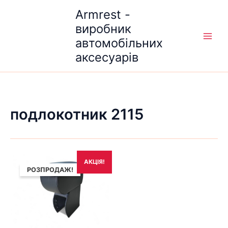
Перейти
Armrest -
до
виробник
вмісту
автомобільних
аксесуарів
подлокотник 2115
Оригінальна
Поточна
АКЦІЯ!
ціна:
ціна:
РОЗПРОДАЖ!
1,690₴.
1,490₴.