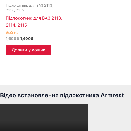
Підлокотник для ВАЗ 2113,
2114, 2115
Підлокотник для ВАЗ 2113,
2114, 2115
Оцінено в
1,690
₴
1,490
₴
5.00
з 5
Додати у кошик
Відео встановлення підлокотника Armrest