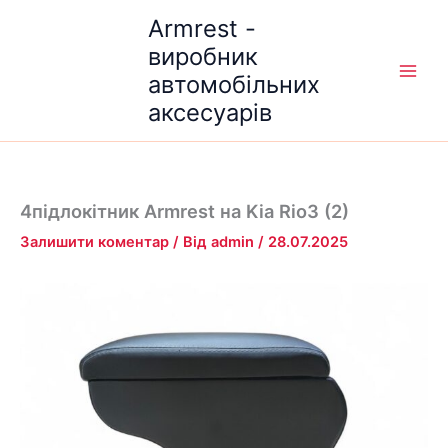
Перейти
Armrest -
до
виробник
вмісту
автомобільних
аксесуарів
4підлокітник Armrest на Kia Rio3 (2)
Залишити коментар
/ Від
admin
/
28.07.2025