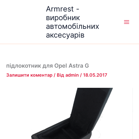
Перейти
Armrest -
до
виробник
вмісту
автомобільних
аксесуарів
підлокотник для Opel Astra G
Залишити коментар
/ Від
admin
/
18.05.2017