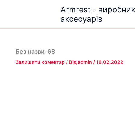
Перейти
Armrest - виробни
до
аксесуарів
вмісту
Без назви-68
Залишити коментар
/ Від
admin
/
18.02.2022